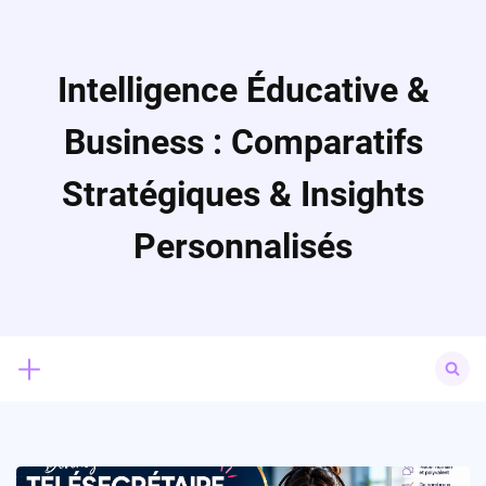
Skip
to
content
Intelligence Éducative &
Business : Comparatifs
Stratégiques & Insights
Personnalisés
Search
for: