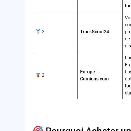
tou
Va
eur
2
TruckScout24
pr
de
di
La
Fr
Europe-
bu
3
Camions.com
op
to
ét