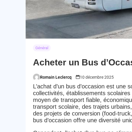
Général
Acheter un Bus d’Occas
Romain Leclercq
10 décembre 2025
Posted
L’achat d’un bus d’occasion est une so
by
collectivités, établissements scolaire
moyen de transport fiable, économiqu
transport scolaire, des trajets urbai
des projets de conversion (food-truc
bus d’occasion offre une diversité uni