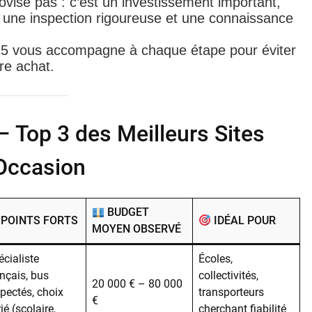
ovise pas : c’est un investissement important,
, une inspection rigoureuse et une connaissance
025 vous accompagne à chaque étape pour
éviter
tre achat
.
– Top 3 des Meilleurs Sites
’Occasion
BUDGET
POINTS FORTS
IDÉAL POUR
MOYEN OBSERVÉ
cialiste
Écoles,
nçais, bus
collectivités,
20 000 € – 80 000
pectés, choix
transporteurs
€
ié (scolaire,
cherchant fiabilité