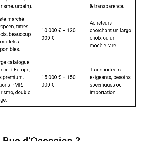
risme, urbain).
& transparence.
ste marché
Acheteurs
opéen, filtres
10 000 € – 120
cherchant un large
écis, beaucoup
000 €
choix ou un
 modèles
modèle rare.
sponibles.
rge catalogue
ance + Europe,
Transporteurs
s premium,
15 000 € – 150
exigeants, besoins
tions PMR,
000 €
spécifiques ou
urisme, double-
importation.
age.