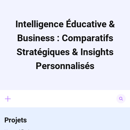
Skip
to
content
Intelligence Éducative &
Business : Comparatifs
Stratégiques & Insights
Personnalisés
Search
for:
Projets