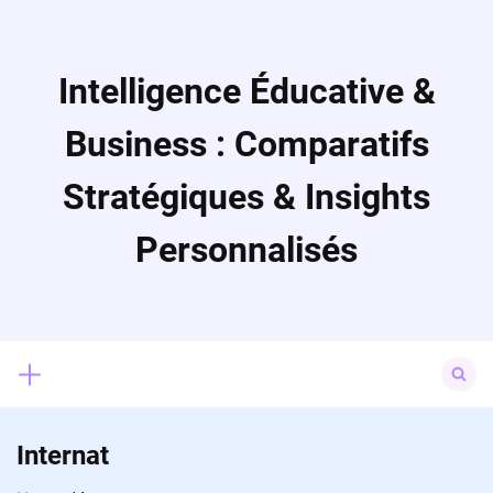
Skip
to
content
Intelligence Éducative &
Business : Comparatifs
Stratégiques & Insights
Personnalisés
Search
for:
Internat