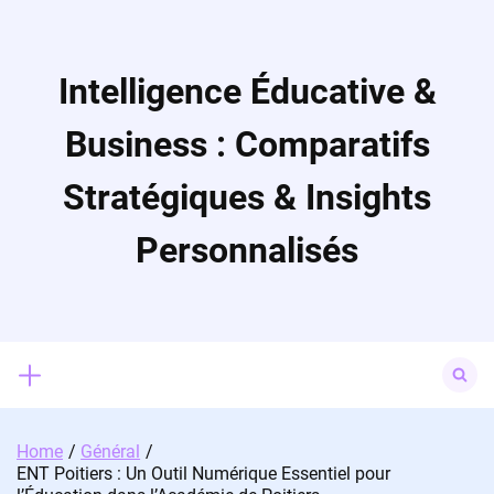
Skip
to
content
Intelligence Éducative &
Business : Comparatifs
Stratégiques & Insights
Personnalisés
Search
for:
Home
Général
ENT Poitiers : Un Outil Numérique Essentiel pour