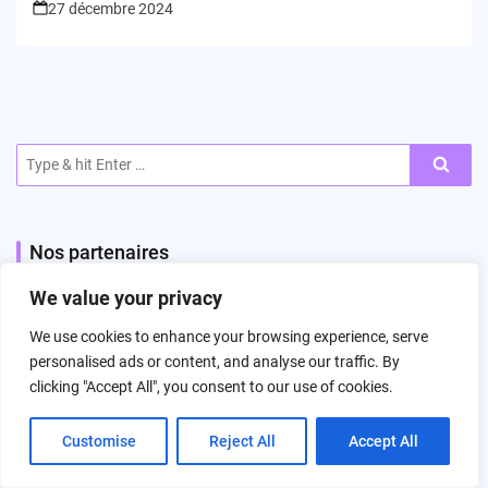
27 décembre 2024
Search
for:
Nos partenaires
We value your privacy
mecanique de precision en9100
We use cookies to enhance your browsing experience, serve
Autocar occasion
personalised ads or content, and analyse our traffic. By
clicking "Accept All", you consent to our use of cookies.
Customise
Reject All
Accept All
Ensemble pour l’excellence