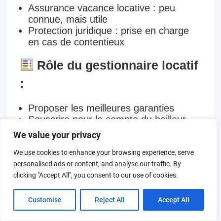
Assurance vacance locative
: peu
connue, mais utile
Protection juridique
: prise en charge
en cas de contentieux
Rôle du gestionnaire locatif
:
Proposer les meilleures garanties
Souscrire pour le compte du bailleur
Déclarer les sinistres, suivre les
We value your privacy
dossiers
We use cookies to enhance your browsing experience, serve
Une erreur de souscription ou de
personalised ads or content, and analyse our traffic. By
déclaration peut coûter
cher au
clicking "Accept All", you consent to our use of cookies.
propriétaire
… et nuire à la réputation de
l’agence.
Customise
Reject All
Accept All