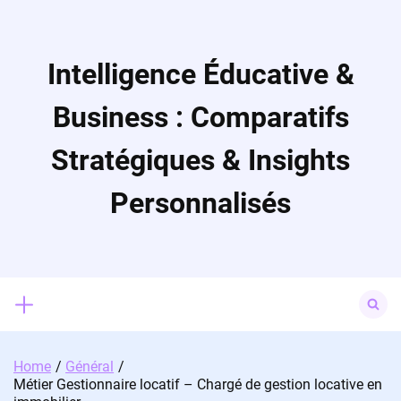
Skip
to
content
Intelligence Éducative &
Business : Comparatifs
Stratégiques & Insights
Personnalisés
Search
for:
Home
Général
Métier Gestionnaire locatif – Chargé de gestion locative en