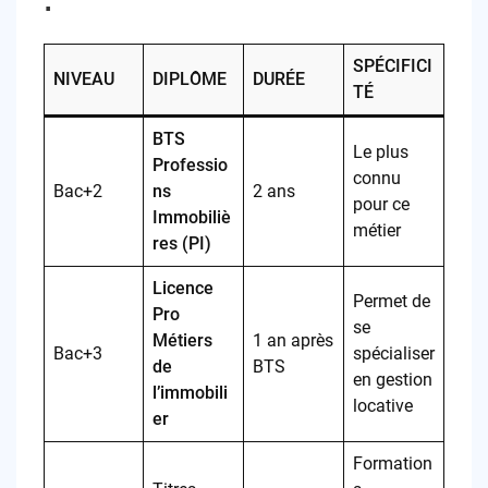
:
SPÉCIFICI
NIVEAU
DIPLÔME
DURÉE
TÉ
BTS
Le plus
Professio
connu
Bac+2
ns
2 ans
pour ce
Immobiliè
métier
res (PI)
Licence
Permet de
Pro
se
Métiers
1 an après
Bac+3
spécialiser
de
BTS
en gestion
l’immobili
locative
er
Formation