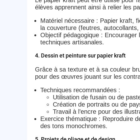
Le papier kraft peut être utilisé pour 
élèves apprennent ainsi à relier les 
Matériel nécessaire
: Papier kraft, f
la couverture (feutres, autocollants,
Objectif pédagogique
: Encourager la
techniques artisanales.
4. Dessin et peinture sur papier kraft
Grâce à sa texture et à sa couleur brun
pour des œuvres jouant sur les contr
Techniques recommandées
:
Utilisation de fusain ou de past
Création de portraits ou de pay
Travail à l’encre pour des illustr
Exercice thématique
: Reproduire de
des tons monochromes.
5. Projets de pliage et de design