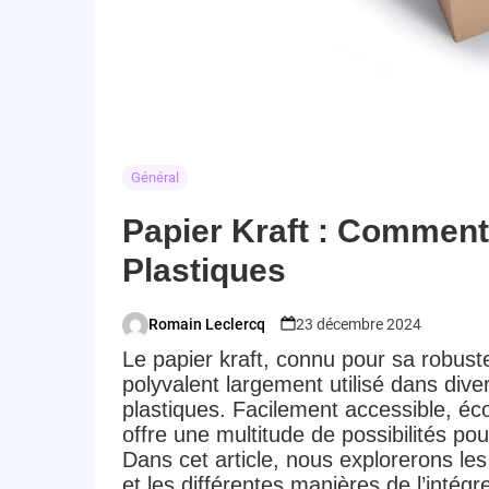
Général
Papier Kraft : Comment l
Plastiques
Romain Leclercq
23 décembre 2024
Posted
Le
papier kraft
, connu pour sa robuste
by
polyvalent largement utilisé dans di
plastiques
. Facilement accessible, éc
offre une multitude de possibilités pou
Dans cet article, nous explorerons les
et les différentes manières de l’inté